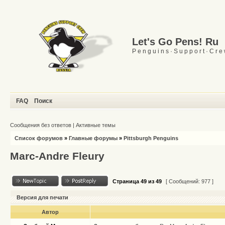
Let's Go Pens! Ru
P e n g u i n s · S u p p o r t · C r e
FAQ
Поиск
Сообщения без ответов
|
Активные темы
Список форумов
»
Главные форумы
»
Pittsburgh Penguins
Marc-Andre Fleury
Страница
49
из
49
[ Сообщений: 977 ]
Версия для печати
Автор