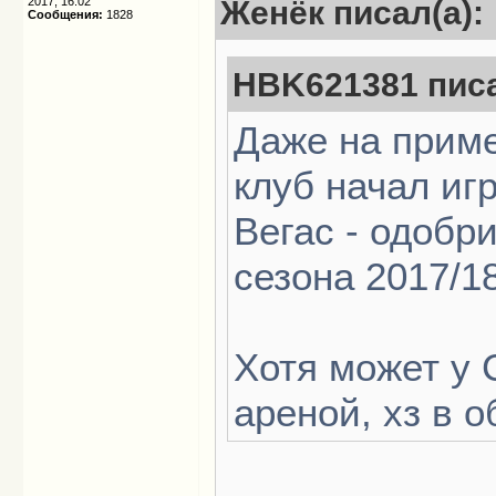
2017, 16:02
Женёк писал(а):
Сообщения:
1828
HBK621381 писа
Даже на приме
клуб начал игр
Вегас - одобр
сезона 2017/18
Хотя может у 
ареной, хз в 