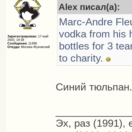
Alex писал(а):
Marc-Andre Fleu
vodka from his
Зарегистрирован:
17 май
2003, 19:38
bottles for 3 te
Сообщения:
11498
Откуда:
Москва-Жуковский
to charity.
Синий тюльпан.
_____________
Эх, раз (1991),