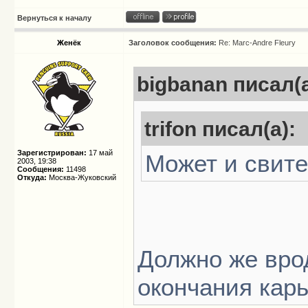
Вернуться к началу
Женёк
Заголовок сообщения:
Re: Marc-Andre Fleury
bigbanan писал(а
trifon писал(а):
Зарегистрирован:
17 май
Может и свит
2003, 19:38
Сообщения:
11498
Откуда:
Москва-Жуковский
Должно же вро
окончания кар