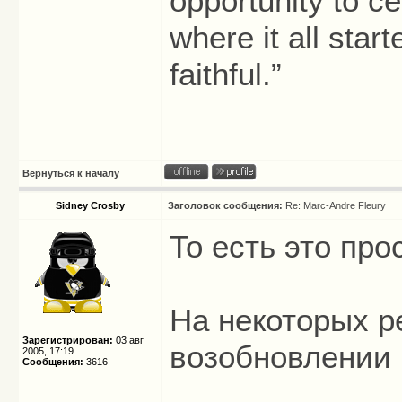
opportunity to ce
where it all start
faithful.”
Вернуться к началу
Sidney Crosby
Заголовок сообщения:
Re: Marc-Andre Fleury
То есть это пр
На некоторых р
Зарегистрирован:
03 авг
возобновлении
2005, 17:19
Сообщения:
3616