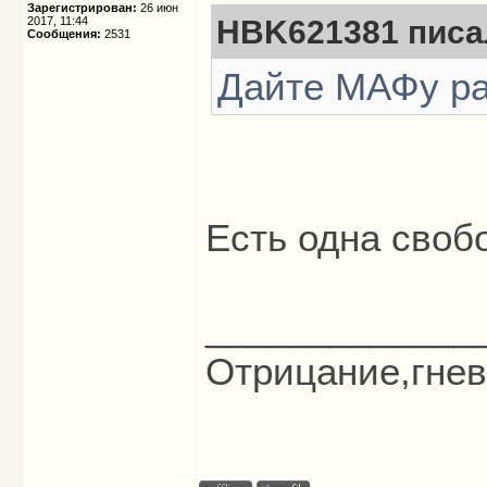
Зарегистрирован:
26 июн
2017, 11:44
HBK621381 писал
Сообщения:
2531
Дайте МАФу ра
Есть одна свобо
_____________
Отрицание,гнев,