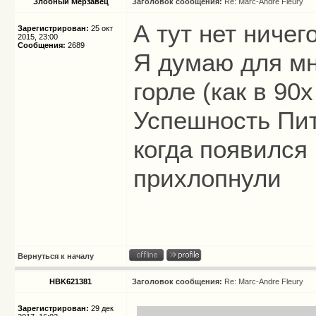
Злобный Мерзавец
Заголовок сообщения:
Re: Marc-Andre Fleury
А тут нет ничег
Зарегистрирован:
25 окт
2015, 23:00
Сообщения:
2689
Я думаю для мно
горле (как в 90
Успешность Пит
когда появился
прихлопнули
Вернуться к началу
HBK621381
Заголовок сообщения:
Re: Marc-Andre Fleury
Зарегистрирован:
29 дек