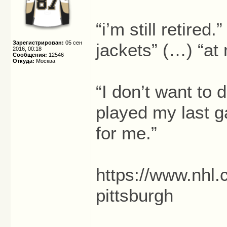
“i’m still retired.
Зарегистрирован:
05 сен
jackets” (…) “at
2016, 00:18
Сообщения:
12546
Откуда:
Москва
“I don’t want to 
played my last g
for me.”
https://www.nhl.
pittsburgh