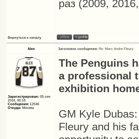
раз (2009, 2016,
Вернуться к началу
Alex
Заголовок сообщения:
Re: Marc-Andre Fleury
The Penguins h
a professional t
exhibition hom
Зарегистрирован:
05 сен
2016, 00:18
Сообщения:
12546
Откуда:
Москва
GM Kyle Dubas: 
Fleury and his f