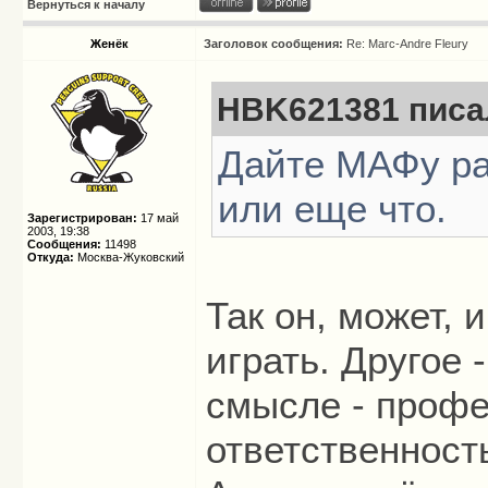
Вернуться к началу
Женёк
Заголовок сообщения:
Re: Marc-Andre Fleury
HBK621381 писал
Дайте МАФу ра
или еще что.
Зарегистрирован:
17 май
2003, 19:38
Сообщения:
11498
Откуда:
Москва-Жуковский
Так он, может, 
играть. Другое 
смысле - профе
ответственност