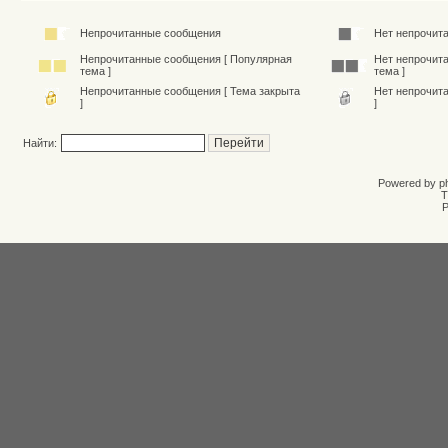
Непрочитанные сообщения
Нет непрочит
Непрочитанные сообщения [ Популярная
Нет непрочит
тема ]
тема ]
Непрочитанные сообщения [ Тема закрыта
Нет непрочит
]
]
Найти:
Powered by
p
T
Р