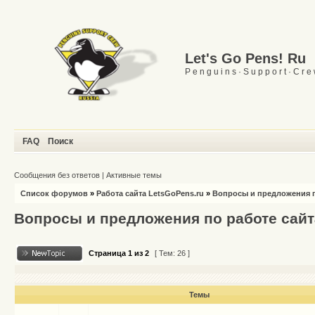
Let's Go Pens! Ru
P e n g u i n s · S u p p o r t · C r e
FAQ
Поиск
Сообщения без ответов
|
Активные темы
Список форумов
»
Работа сайта LetsGoPens.ru
»
Вопросы и предложения п
Вопросы и предложения по работе сайт
Страница
1
из
2
[ Тем: 26 ]
Темы