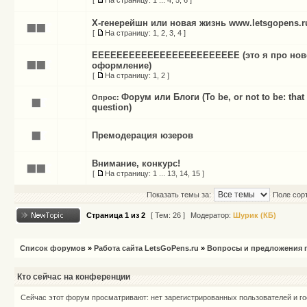
[
На страницу:
1
...
4
,
5
,
6
]
X-генерейшн или новая жизнь www.letsgopens.r
[
На страницу:
1
,
2
,
3
,
4
]
ЕЕЕЕЕЕЕЕЕЕЕЕЕЕЕЕЕЕЕЕЕЕЕЕ (это я про нов
оформление)
[
На страницу:
1
,
2
]
Форум или Блоги (To be, or not to be: that 
Опрос:
question)
Премодерация юзеров
Внимание, конкурс!
[
На страницу:
1
...
13
,
14
,
15
]
Показать темы за:
Поле сор
Страница
1
из
2
[ Тем: 26 ]
Модератор:
Шурик (КБ)
Список форумов
»
Работа сайта LetsGoPens.ru
»
Вопросы и предложения п
Кто сейчас на конференции
Сейчас этот форум просматривают: нет зарегистрированных пользователей и го