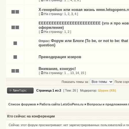
[
На страницу:
1
...
4
,
5
,
6
]
X-генерейшн или новая жизнь www.letsgopens.r
[
На страницу:
1
,
2
,
3
,
4
]
ЕЕЕЕЕЕЕЕЕЕЕЕЕЕЕЕЕЕЕЕЕЕЕЕ (это я про нов
оформление)
[
На страницу:
1
,
2
]
Форум или Блоги (To be, or not to be: that 
Опрос:
question)
Премодерация юзеров
Внимание, конкурс!
[
На страницу:
1
...
13
,
14
,
15
]
Показать темы за:
Поле сор
Страница
1
из
2
[ Тем: 26 ]
Модератор:
Шурик (КБ)
Список форумов
»
Работа сайта LetsGoPens.ru
»
Вопросы и предложения п
Кто сейчас на конференции
Сейчас этот форум просматривают: нет зарегистрированных пользователей и го