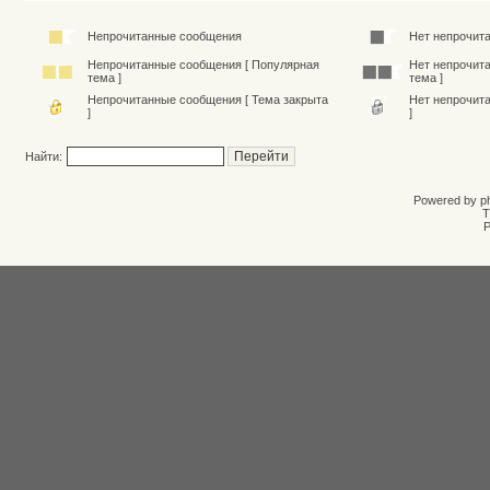
Непрочитанные сообщения
Нет непрочит
Непрочитанные сообщения [ Популярная
Нет непрочит
тема ]
тема ]
Непрочитанные сообщения [ Тема закрыта
Нет непрочит
]
]
Найти:
Powered by
p
T
Р