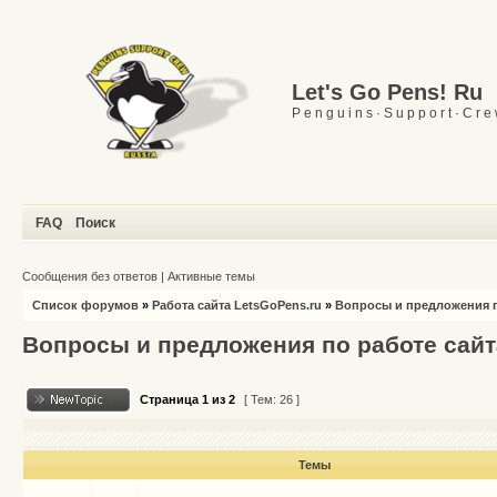
Let's Go Pens! Ru
P e n g u i n s · S u p p o r t · C r e
FAQ
Поиск
Сообщения без ответов
|
Активные темы
Список форумов
»
Работа сайта LetsGoPens.ru
»
Вопросы и предложения п
Вопросы и предложения по работе сайт
Страница
1
из
2
[ Тем: 26 ]
Темы