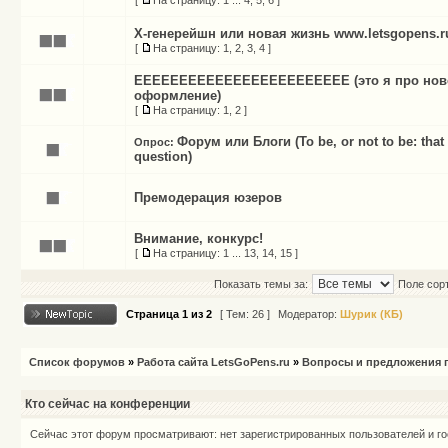
[
На страницу:
1
...
4
,
5
,
6
]
X-генерейшн или новая жизнь www.letsgopens.r
[
На страницу:
1
,
2
,
3
,
4
]
ЕЕЕЕЕЕЕЕЕЕЕЕЕЕЕЕЕЕЕЕЕЕЕЕ (это я про нов
оформление)
[
На страницу:
1
,
2
]
Форум или Блоги (To be, or not to be: that 
Опрос:
question)
Премодерация юзеров
Внимание, конкурс!
[
На страницу:
1
...
13
,
14
,
15
]
Показать темы за:
Поле сор
Страница
1
из
2
[ Тем: 26 ]
Модератор:
Шурик (КБ)
Список форумов
»
Работа сайта LetsGoPens.ru
»
Вопросы и предложения п
Кто сейчас на конференции
Сейчас этот форум просматривают: нет зарегистрированных пользователей и го