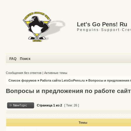
Let's Go Pens! Ru
P e n g u i n s · S u p p o r t · C r e
FAQ
Поиск
Сообщения без ответов
|
Активные темы
Список форумов
»
Работа сайта LetsGoPens.ru
»
Вопросы и предложения п
Вопросы и предложения по работе сайт
Страница
1
из
2
[ Тем: 26 ]
Темы