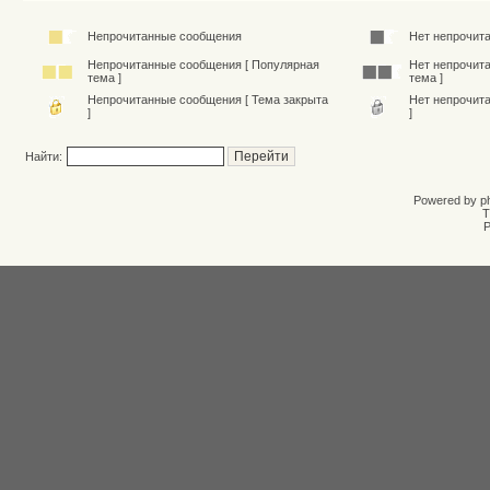
Непрочитанные сообщения
Нет непрочит
Непрочитанные сообщения [ Популярная
Нет непрочит
тема ]
тема ]
Непрочитанные сообщения [ Тема закрыта
Нет непрочит
]
]
Найти:
Powered by
p
T
Р