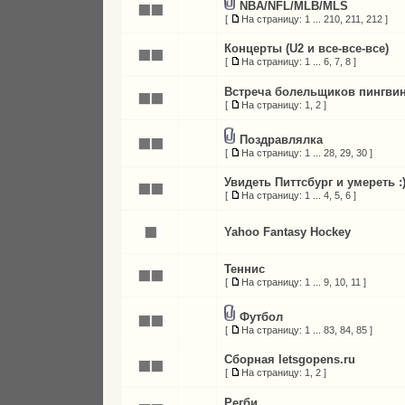
NBA/NFL/MLB/MLS
[
На страницу:
1
...
210
,
211
,
212
]
Концерты (U2 и все-все-все)
[
На страницу:
1
...
6
,
7
,
8
]
Встреча болельщиков пингви
[
На страницу:
1
,
2
]
Поздравлялка
[
На страницу:
1
...
28
,
29
,
30
]
Увидеть Питтсбург и умереть :
[
На страницу:
1
...
4
,
5
,
6
]
Yahoo Fantasy Hockey
Теннис
[
На страницу:
1
...
9
,
10
,
11
]
Футбол
[
На страницу:
1
...
83
,
84
,
85
]
Сборная letsgopens.ru
[
На страницу:
1
,
2
]
Регби