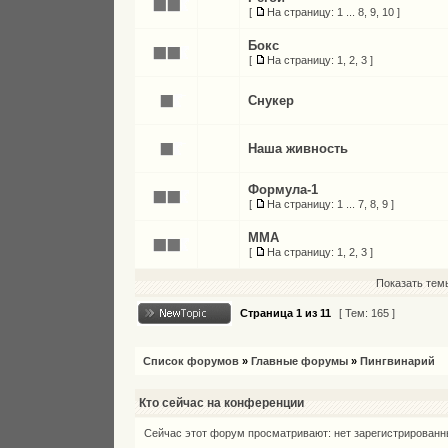
[
На страницу:
1
...
8
,
9
,
10
]
Бокс
[
На страницу:
1
,
2
,
3
]
Снукер
Наша живность
Формула-1
[
На страницу:
1
...
7
,
8
,
9
]
MMA
[
На страницу:
1
,
2
,
3
]
Показать тем
Страница
1
из
11
[ Тем: 165 ]
Список форумов
»
Главные форумы
»
Пингвинарий
Кто сейчас на конференции
Сейчас этот форум просматривают: нет зарегистрированны