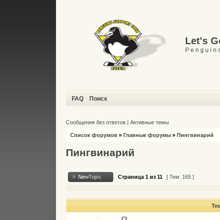
Let's 
P e n g u i n s
FAQ
Поиск
Сообщения без ответов
|
Активные темы
Список форумов
»
Главные форумы
»
Пингвинарий
Пингвинарий
Страница
1
из
11
[ Тем: 165 ]
Те