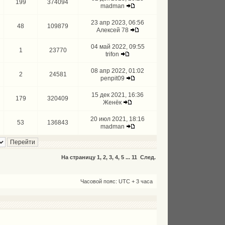
199
374094
madman
23 апр 2023, 06:56
48
109879
Алексей 78
04 май 2022, 09:55
1
23770
trifon
08 апр 2022, 01:02
2
24581
penpit09
15 дек 2021, 16:36
179
320409
Женёк
20 июл 2021, 18:16
53
136843
madman
На страницу
1
,
2
,
3
,
4
,
5
...
11
След.
Часовой пояс: UTC + 3 часа