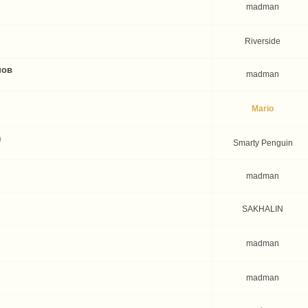
madman
Riverside
нов
madman
Mario
)
Smarty Penguin
madman
SAKHALIN
madman
madman