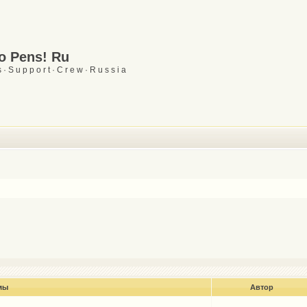
Go Pens! Ru
 · S u p p o r t · C r e w · R u s s i a
мы
Автор