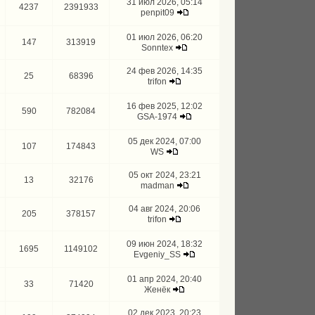
31 июл 2026, 05:14
4237
2391933
penpit09
01 июл 2026, 06:20
147
313919
Sonntex
24 фев 2026, 14:35
25
68396
trifon
16 фев 2025, 12:02
590
782084
GSA-1974
05 дек 2024, 07:00
107
174843
WS
05 окт 2024, 23:21
13
32176
madman
04 авг 2024, 20:06
205
378157
trifon
09 июн 2024, 18:32
1695
1149102
Evgeniy_SS
01 апр 2024, 20:40
33
71420
Женёк
02 дек 2023, 20:23