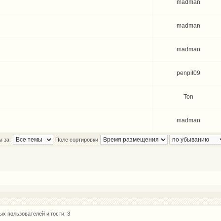
madman
madman
madman
penpit09
Ton
madman
ы за:
Поле сортировки
х пользователей и гости: 3