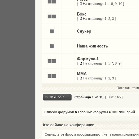
[
На страницу:
1
...
8
,
9
,
10
]
Бокс
[
На страницу:
1
,
2
,
3
]
Снукер
Наша живность
Формула-1
[
На страницу:
1
...
7
,
8
,
9
]
MMA
[
На страницу:
1
,
2
,
3
]
Показать тем
Страница
1
из
11
[ Тем: 165 ]
Список форумов
»
Главные форумы
»
Пингвинарий
Кто сейчас на конференции
Сейчас этот форум просматривают: нет зарегистрированны