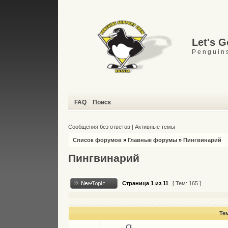
Let's 
P e n g u i n s
FAQ
Поиск
Сообщения без ответов
|
Активные темы
Список форумов
»
Главные форумы
»
Пингвинарий
Пингвинарий
Страница
1
из
11
[ Тем: 165 ]
Те