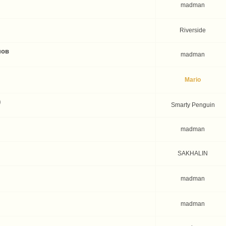
madman
Riverside
нов
madman
Mario
)
Smarty Penguin
madman
SAKHALIN
madman
madman