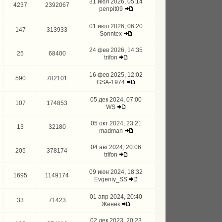
31 июл 2026, 05:14
4237
2392067
penpit09
01 июл 2026, 06:20
147
313933
Sonntex
24 фев 2026, 14:35
25
68400
trifon
16 фев 2025, 12:02
590
782101
GSA-1974
05 дек 2024, 07:00
107
174853
WS
05 окт 2024, 23:21
13
32180
madman
04 авг 2024, 20:06
205
378174
trifon
09 июн 2024, 18:32
1695
1149174
Evgeniy_SS
01 апр 2024, 20:40
33
71423
Женёк
02 дек 2023, 20:23