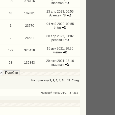
199
374116
madman
23 апр 2023, 06:56
48
109881
Алексей 78
04 май 2022, 09:55
1
23770
trifon
08 апр 2022, 01:02
2
24581
penpit09
15 дек 2021, 16:36
179
320418
Женёк
20 июл 2021, 18:16
53
136843
madman
На страницу
1
,
2
,
3
,
4
,
5
...
11
След.
Часовой пояс: UTC + 3 часа