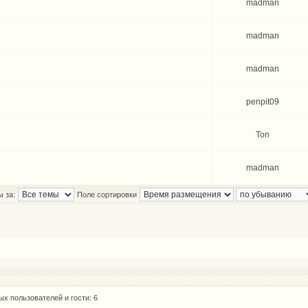
madman
madman
madman
penpit09
Ton
madman
ы за:
Поле сортировки
х пользователей и гости: 6