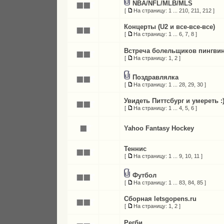
NBA/NFL/MLB/MLS
[
На страницу:
1
...
210
,
211
,
212
]
Концерты (U2 и все-все-все)
[
На страницу:
1
...
6
,
7
,
8
]
Встреча болельщиков пингви
[
На страницу:
1
,
2
]
Поздравлялка
[
На страницу:
1
...
28
,
29
,
30
]
Увидеть Питтсбург и умереть :
[
На страницу:
1
...
4
,
5
,
6
]
Yahoo Fantasy Hockey
Теннис
[
На страницу:
1
...
9
,
10
,
11
]
Футбол
[
На страницу:
1
...
83
,
84
,
85
]
Сборная letsgopens.ru
[
На страницу:
1
,
2
]
Регби