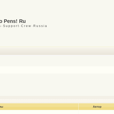
Go Pens! Ru
 · S u p p o r t · C r e w · R u s s i a
мы
Автор