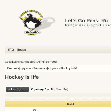
Let's Go Pens! Ru
P e n g u i n s · S u p p o r t · C r e
FAQ
Поиск
Сообщения без ответов
|
Активные темы
Список форумов
»
Главные форумы
»
Hockey is life
Hockey is life
Страница
1
из
8
[ Тем: 114 ]
Темы