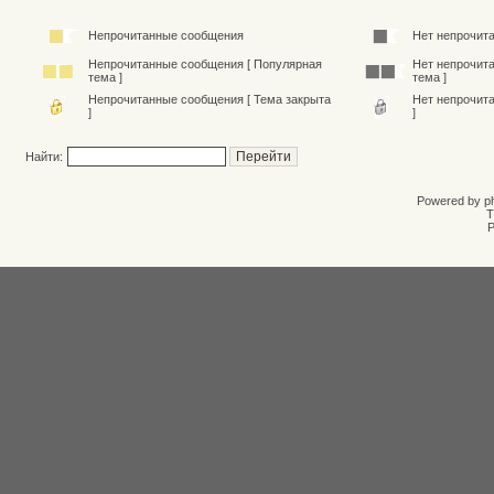
Непрочитанные сообщения
Нет непрочит
Непрочитанные сообщения [ Популярная
Нет непрочит
тема ]
тема ]
Непрочитанные сообщения [ Тема закрыта
Нет непрочит
]
]
Найти:
Powered by
p
T
Р