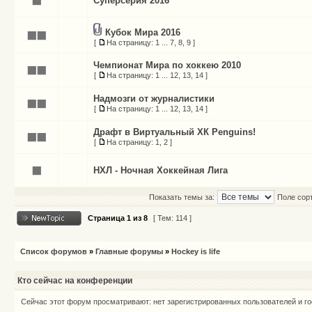
Суперсерия 2016
Кубок Мира 2016
[
На страницу:
1
...
7
,
8
,
9
]
Чемпионат Мира по хоккею 2010
[
На страницу:
1
...
12
,
13
,
14
]
Надмозги от журналистики
[
На страницу:
1
...
12
,
13
,
14
]
Драфт в Виртуальный ХК Penguins!
[
На страницу:
1
,
2
]
НХЛ - Ночная Хоккейная Лига
Показать темы за:
Поле сор
Страница
1
из
8
[ Тем: 114 ]
Список форумов
»
Главные форумы
»
Hockey is life
Кто сейчас на конференции
Сейчас этот форум просматривают: нет зарегистрированных пользователей и го