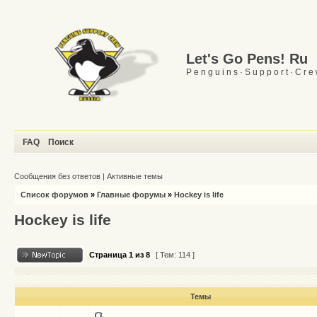
Let's Go Pens! Ru
P e n g u i n s · S u p p o r t · C r e
FAQ
Поиск
Сообщения без ответов
|
Активные темы
Список форумов
»
Главные форумы
»
Hockey is life
Hockey is life
Страница
1
из
8
[ Тем: 114 ]
Темы