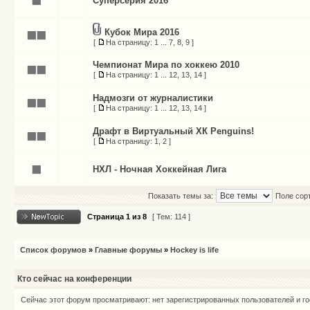
Суперсерия 2016
Кубок Мира 2016
[
На страницу:
1
...
7
,
8
,
9
]
Чемпионат Мира по хоккею 2010
[
На страницу:
1
...
12
,
13
,
14
]
Надмозги от журналистики
[
На страницу:
1
...
12
,
13
,
14
]
Драфт в Виртуальный ХК Penguins!
[
На страницу:
1
,
2
]
НХЛ - Ночная Хоккейная Лига
Показать темы за:
Поле сор
Страница
1
из
8
[ Тем: 114 ]
Список форумов
»
Главные форумы
»
Hockey is life
Кто сейчас на конференции
Сейчас этот форум просматривают: нет зарегистрированных пользователей и го