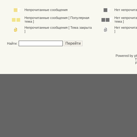
Непрочитанные сообщения
Нет непрочит
Непрочитанные сообщения [ Популярная
Нет непрочит
тема ]
тема ]
Непрочитанные сообщения [ Тема закрыта
Нет непрочит
]
]
Найти:
Powered by
p
T
Р