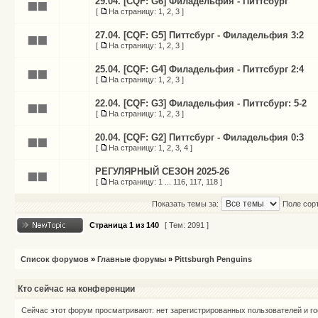
29.04. [CQF: G6] Филадельфия - Питтсбург
[
На страницу:
1
,
2
,
3
]
27.04. [CQF: G5] Питтсбург - Филадельфия 3:2
[
На страницу:
1
,
2
,
3
]
25.04. [CQF: G4] Филадельфия - Питтсбург 2:4
[
На страницу:
1
,
2
,
3
]
22.04. [CQF: G3] Филадельфия - Питтсбург: 5-2
[
На страницу:
1
,
2
,
3
]
20.04. [CQF: G2] Питтсбург - Филадельфия 0:3
[
На страницу:
1
,
2
,
3
,
4
]
РЕГУЛЯРНЫЙ СЕЗОН 2025-26
[
На страницу:
1
...
116
,
117
,
118
]
Показать темы за:
Поле сор
Страница
1
из
140
[ Тем: 2091 ]
Список форумов
»
Главные форумы
»
Pittsburgh Penguins
Кто сейчас на конференции
Сейчас этот форум просматривают: нет зарегистрированных пользователей и го