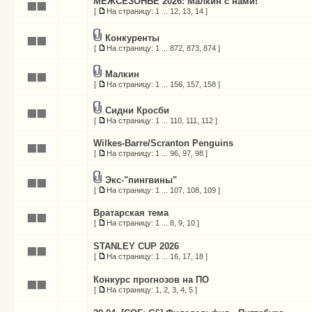
МЕЖСЕЗОНЬЕ 2026: Малкин с нами!
[
На страницу:
1
...
12
,
13
,
14
]
Конкуренты
[
На страницу:
1
...
872
,
873
,
874
]
Малкин
[
На страницу:
1
...
156
,
157
,
158
]
Сидни Кросби
[
На страницу:
1
...
110
,
111
,
112
]
Wilkes-Barre/Scranton Penguins
[
На страницу:
1
...
96
,
97
,
98
]
Экс-"пингвины"
[
На страницу:
1
...
107
,
108
,
109
]
Вратарская тема
[
На страницу:
1
...
8
,
9
,
10
]
STANLEY CUP 2026
[
На страницу:
1
...
16
,
17
,
18
]
Конкурс прогнозов на ПО
[
На страницу:
1
,
2
,
3
,
4
,
5
]