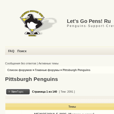
Let's Go Pens! Ru
P e n g u i n s · S u p p o r t · C r e
FAQ
Поиск
Сообщения без ответов
|
Активные темы
Список форумов
»
Главные форумы
»
Pittsburgh Penguins
Pittsburgh Penguins
Страница
1
из
140
[ Тем: 2091 ]
Темы