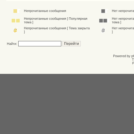
Непрочитанные сообщения
Нет непрочит
Непрочитанные сообщения [ Популярная
Нет непрочит
тема ]
тема ]
Непрочитанные сообщения [ Тема закрыта
Нет непрочит
]
]
Найти:
Powered by
p
T
Р