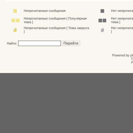
Непрочитанные сообщения
Нет непрочит
Непрочитанные сообщения [ Популярная
Нет непрочит
тема ]
тема ]
Непрочитанные сообщения [ Тема закрыта
Нет непрочит
]
]
Найти:
Powered by
p
T
Р