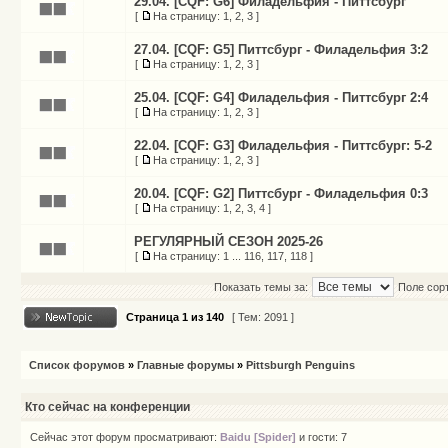
29.04. [CQF: G6] Филадельфия - Питтсбург
[
На страницу:
1
,
2
,
3
]
27.04. [CQF: G5] Питтсбург - Филадельфия 3:2
[
На страницу:
1
,
2
,
3
]
25.04. [CQF: G4] Филадельфия - Питтсбург 2:4
[
На страницу:
1
,
2
,
3
]
22.04. [CQF: G3] Филадельфия - Питтсбург: 5-2
[
На страницу:
1
,
2
,
3
]
20.04. [CQF: G2] Питтсбург - Филадельфия 0:3
[
На страницу:
1
,
2
,
3
,
4
]
РЕГУЛЯРНЫЙ СЕЗОН 2025-26
[
На страницу:
1
...
116
,
117
,
118
]
Показать темы за:
Поле сор
Страница
1
из
140
[ Тем: 2091 ]
Список форумов
»
Главные форумы
»
Pittsburgh Penguins
Кто сейчас на конференции
Сейчас этот форум просматривают:
Baidu [Spider]
и гости: 7