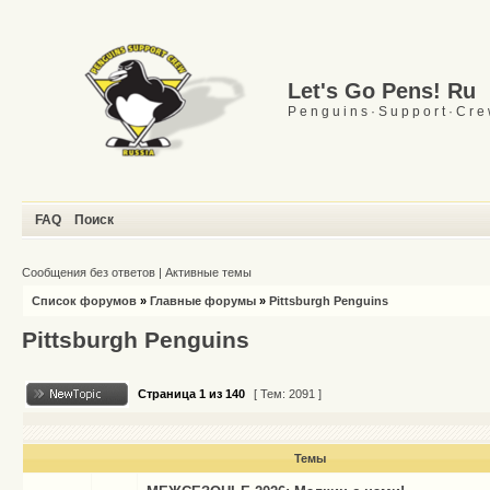
Let's Go Pens! Ru
P e n g u i n s · S u p p o r t · C r e
FAQ
Поиск
Сообщения без ответов
|
Активные темы
Список форумов
»
Главные форумы
»
Pittsburgh Penguins
Pittsburgh Penguins
Страница
1
из
140
[ Тем: 2091 ]
Темы