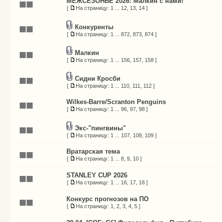
МЕЖСЕЗОНЬЕ 2026: Малкин с нами!
[
На страницу:
1
...
12
,
13
,
14
]
Конкуренты
[
На страницу:
1
...
872
,
873
,
874
]
Малкин
[
На страницу:
1
...
156
,
157
,
158
]
Сидни Кросби
[
На страницу:
1
...
110
,
111
,
112
]
Wilkes-Barre/Scranton Penguins
[
На страницу:
1
...
96
,
97
,
98
]
Экс-"пингвины"
[
На страницу:
1
...
107
,
108
,
109
]
Вратарская тема
[
На страницу:
1
...
8
,
9
,
10
]
STANLEY CUP 2026
[
На страницу:
1
...
16
,
17
,
18
]
Конкурс прогнозов на ПО
[
На страницу:
1
,
2
,
3
,
4
,
5
]