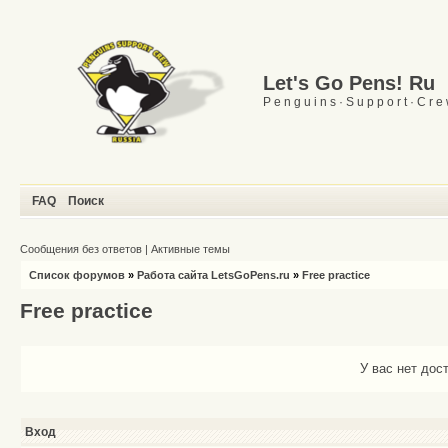
Let's Go Pens! Ru
P e n g u i n s · S u p p o r t · C r e
FAQ
Поиск
Сообщения без ответов
|
Активные темы
Список форумов
»
Работа сайта LetsGoPens.ru
»
Free practice
Free practice
У вас нет дос
Вход