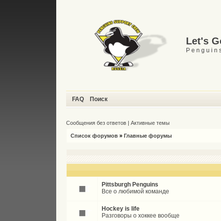
Let's 
P e n g u i n s
FAQ
Поиск
Сообщения без ответов
|
Активные темы
Список форумов
»
Главные форумы
Pittsburgh Penguins
Все о любимой команде
Hockey is life
Разговоры о хоккее вообще