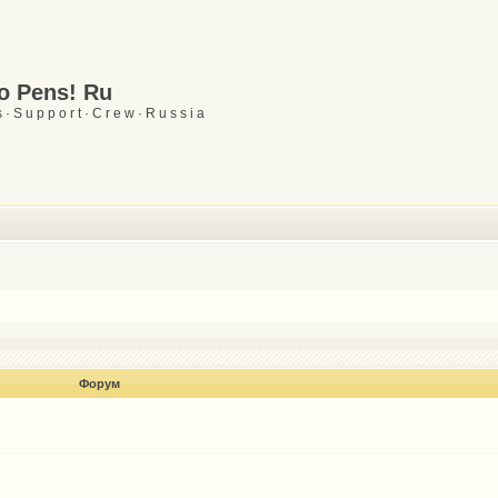
Go Pens! Ru
 · S u p p o r t · C r e w · R u s s i a
Форум