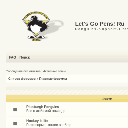
Let's Go Pens! Ru
P e n g u i n s · S u p p o r t · C r e
FAQ
Поиск
Сообщения без ответов
|
Активные темы
Список форумов
»
Главные форумы
Форум
Pittsburgh Penguins
Все о любимой команде
Hockey is life
Разговоры о хоккее вообще