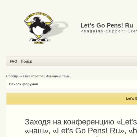
Let's Go Pens! Ru
P e n g u i n s · S u p p o r t · C r e
FAQ
Поиск
Сообщения без ответов
|
Активные темы
Список форумов
Let's 
Заходя на конференцию «Let'
«наш», «Let's Go Pens! Ru», «h