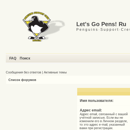
Let's Go Pens! Ru
P e n g u i n s · S u p p o r t · C r e
FAQ
Поиск
Сообщения без ответов
|
Активные темы
Список форумов
Имя пользователя:
Адрес email:
Адрес email, связанный с вашей
учётной записью. Если вы не
изменили его в Личном разделе,
то это адрес e-mail, указанный
вами при регистрации.