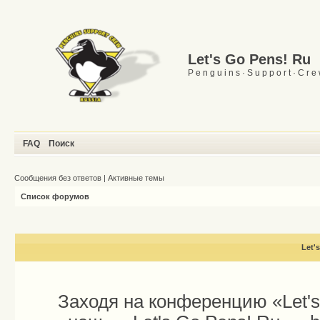
Let's Go Pens! Ru
P e n g u i n s · S u p p o r t · C r e
FAQ
Поиск
Сообщения без ответов
|
Активные темы
Список форумов
Let'
Заходя на конференцию «Let'