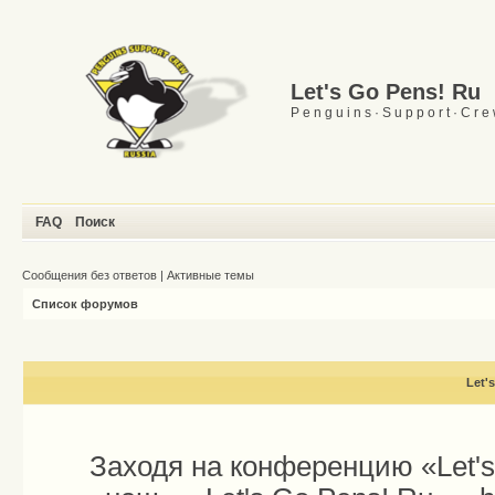
Let's Go Pens! Ru
P e n g u i n s · S u p p o r t · C r e
FAQ
Поиск
Сообщения без ответов
|
Активные темы
Список форумов
Let'
Заходя на конференцию «Let'