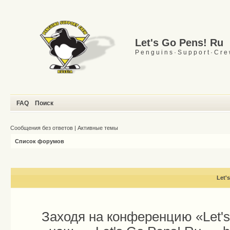
Let's Go Pens! Ru
P e n g u i n s · S u p p o r t · C r e
FAQ
Поиск
Сообщения без ответов
|
Активные темы
Список форумов
Let'
Заходя на конференцию «Let'