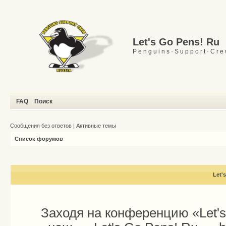
Let's Go Pens! Ru
P e n g u i n s · S u p p o r t · C r e
FAQ
Поиск
Сообщения без ответов
|
Активные темы
Список форумов
Let'
Заходя на конференцию «Let'