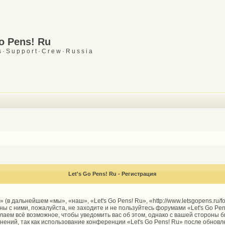
Go Pens! Ru
 · S u p p o r t · C r e w · R u s s i a
Let's Go Pens! Ru - Регистрация
 (в дальнейшем «мы», «наш», «Let's Go Pens! Ru», «http://www.letsgopens.ru/
ы с ними, пожалуйста, не заходите и не пользуйтесь форумами «Let's Go Pen
елаем всё возможное, чтобы уведомить вас об этом, однако с вашей стороны
енений, так как использование конференции «Let's Go Pens! Ru» после обнов