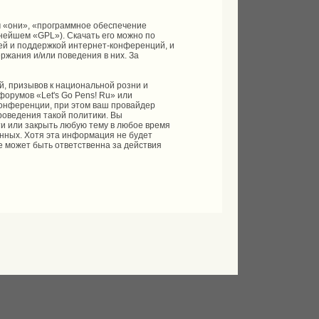
 «они», «программное обеспечение
ьнейшем «GPL»). Скачать его можно по
ей и поддержкой интернет-конференций, и
ржания и/или поведения в них. За
, призывов к национальной розни и
форумов «Let's Go Pens! Ru» или
онференции, при этом ваш провайдер
роведения такой политики. Вы
ти или закрыть любую тему в любое время
анных. Хотя эта информация не будет
е может быть ответственна за действия