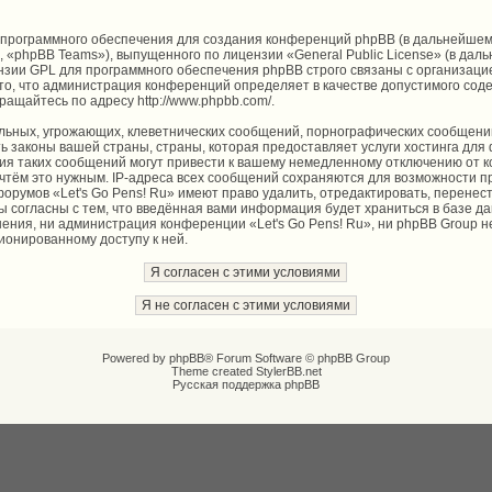
программного обеспечения для создания конференций phpBB (в дальнейшем
, «phpBB Teams»), выпущенного по лицензии «
General Public License
» (в дал
нзии GPL для программного обеспечения phpBB строго связаны с организаци
то, что администрация конференций определяет в качестве допустимого соде
ращайтесь по адресу
http://www.phpbb.com/
.
льных, угрожающих, клеветнических сообщений, порнографических сообщений
 законы вашей страны, страны, которая предоставляет услуги хостинга для 
я таких сообщений могут привести к вашему немедленному отключению от к
сочтём это нужным. IP-адреса всех сообщений сохраняются для возможности п
форумов «Let's Go Pens! Ru» имеют право удалить, отредактировать, перенес
вы согласны с тем, что введённая вами информация будет храниться в базе д
ения, ни администрация конференции «Let's Go Pens! Ru», ни phpBB Group н
ционированному доступу к ней.
Powered by
phpBB
® Forum Software © phpBB Group
Theme created
StylerBB.net
Русская поддержка phpBB