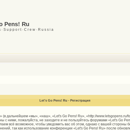
Go Pens! Ru
 · S u p p o r t · C r e w · R u s s i a
Let's Go Pens! Ru - Регистрация
 (в дальнейшем «мы», «наш», «Let's Go Pens! Ru», «http://www.letsgopens.ru/
ы с ними, пожалуйста, не заходите и не пользуйтесь форумами «Let's Go Pen
елаем всё возможное, чтобы уведомить вас об этом, однако с вашей стороны
енений, так как использование конференции «Let's Go Pens! Ru» после обнов