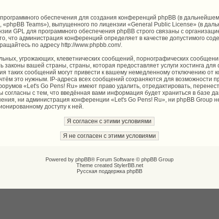
программного обеспечения для создания конференций phpBB (в дальнейшем
, «phpBB Teams»), выпущенного по лицензии «
General Public License
» (в дал
нзии GPL для программного обеспечения phpBB строго связаны с организаци
то, что администрация конференций определяет в качестве допустимого соде
ращайтесь по адресу
http://www.phpbb.com/
.
льных, угрожающих, клеветнических сообщений, порнографических сообщений
 законы вашей страны, страны, которая предоставляет услуги хостинга для 
я таких сообщений могут привести к вашему немедленному отключению от к
сочтём это нужным. IP-адреса всех сообщений сохраняются для возможности п
форумов «Let's Go Pens! Ru» имеют право удалить, отредактировать, перенес
вы согласны с тем, что введённая вами информация будет храниться в базе д
ения, ни администрация конференции «Let's Go Pens! Ru», ни phpBB Group н
ционированному доступу к ней.
Powered by
phpBB
® Forum Software © phpBB Group
Theme created
StylerBB.net
Русская поддержка phpBB