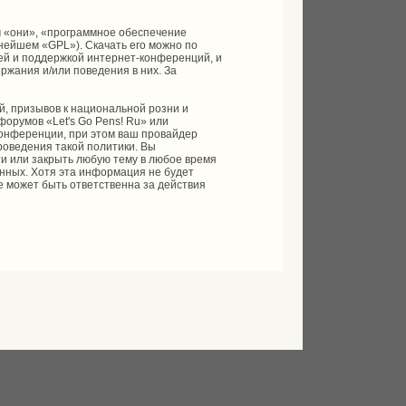
 «они», «программное обеспечение
ьнейшем «GPL»). Скачать его можно по
ей и поддержкой интернет-конференций, и
ржания и/или поведения в них. За
, призывов к национальной розни и
форумов «Let's Go Pens! Ru» или
онференции, при этом ваш провайдер
роведения такой политики. Вы
ти или закрыть любую тему в любое время
анных. Хотя эта информация не будет
е может быть ответственна за действия