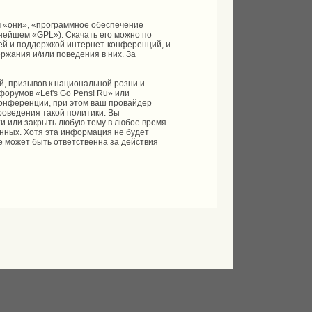
 «они», «программное обеспечение
ьнейшем «GPL»). Скачать его можно по
ей и поддержкой интернет-конференций, и
ржания и/или поведения в них. За
, призывов к национальной розни и
форумов «Let's Go Pens! Ru» или
онференции, при этом ваш провайдер
роведения такой политики. Вы
ти или закрыть любую тему в любое время
анных. Хотя эта информация не будет
е может быть ответственна за действия