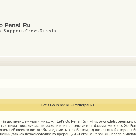
Go Pens! Ru
 · S u p p o r t · C r e w · R u s s i a
Let's Go Pens! Ru - Регистрация
 (в дальнейшем «мы», «наш», «Let's Go Pens! Ru», «http://www.letsgopens.ru/
ы с ними, пожалуйста, не заходите и не пользуйтесь форумами «Let's Go Pen
елаем всё возможное, чтобы уведомить вас об этом, однако с вашей стороны
енений, так как использование конференции «Let's Go Pens! Ru» после обнов