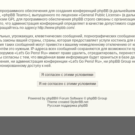
программного обеспечения для создания конференций phpBB (в дальнейшем
, «phpBB Teams»), выпущенного по лицензии «
General Public License
» (в дал
нзии GPL для программного обеспечения phpBB строго связаны с организаци
то, что администрация конференций определяет в качестве допустимого соде
ращайтесь по адресу
http://www.phpbb.com/
.
льных, угрожающих, клеветнических сообщений, порнографических сообщений
 законы вашей страны, страны, которая предоставляет услуги хостинга для 
я таких сообщений могут привести к вашему немедленному отключению от к
сочтём это нужным. IP-адреса всех сообщений сохраняются для возможности п
форумов «Let's Go Pens! Ru» имеют право удалить, отредактировать, перенес
вы согласны с тем, что введённая вами информация будет храниться в базе д
ения, ни администрация конференции «Let's Go Pens! Ru», ни phpBB Group н
ционированному доступу к ней.
Powered by
phpBB
® Forum Software © phpBB Group
Theme created
StylerBB.net
Русская поддержка phpBB