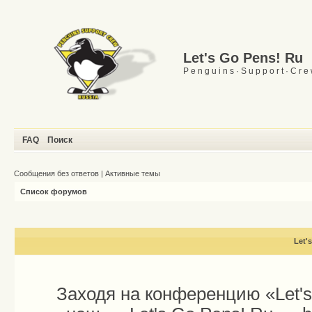
Let's Go Pens! Ru
P e n g u i n s · S u p p o r t · C r e
FAQ
Поиск
Сообщения без ответов
|
Активные темы
Список форумов
Let'
Заходя на конференцию «Let'