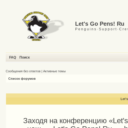
Let's Go Pens! Ru
P e n g u i n s · S u p p o r t · C r e
FAQ
Поиск
Сообщения без ответов
|
Активные темы
Список форумов
Let'
Заходя на конференцию «Let'