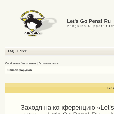
Let's Go Pens! Ru
P e n g u i n s · S u p p o r t · C r e
FAQ
Поиск
Сообщения без ответов
|
Активные темы
Список форумов
Let'
Заходя на конференцию «Let'