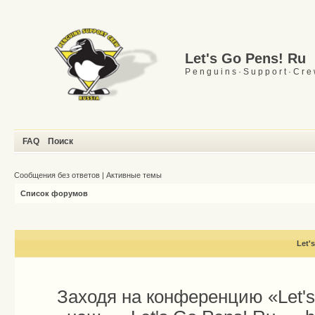
Let's Go Pens! Ru
P e n g u i n s · S u p p o r t · C r e
FAQ
Поиск
Сообщения без ответов
|
Активные темы
Список форумов
Let'
Заходя на конференцию «Let'