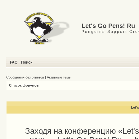
Let's Go Pens! Ru
P e n g u i n s · S u p p o r t · C r e
FAQ
Поиск
Сообщения без ответов
|
Активные темы
Список форумов
Let'
Заходя на конференцию «Let'