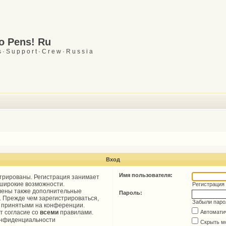
Go Pens! Ru
 · S u p p o r t · C r e w · R u s s i a
Вход
Имя пользователя:
трированы. Регистрация занимает
 широкие возможности.
Регистрация
лены также дополнительные
Пароль:
. Прежде чем зарегистрироваться,
Забыли паро
, принятыми на конференции.
т согласие со
всеми
правилами.
Автомати
онфиденциальности
Скрыть м