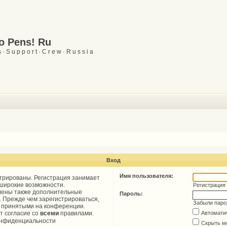
Go Pens! Ru
 · S u p p o r t · C r e w · R u s s i a
Вход
Имя пользователя:
трированы. Регистрация занимает
 широкие возможности.
Регистрация
лены также дополнительные
Пароль:
. Прежде чем зарегистрироваться,
Забыли паро
, принятыми на конференции.
т согласие со
всеми
правилами.
Автомати
онфиденциальности
Скрыть м