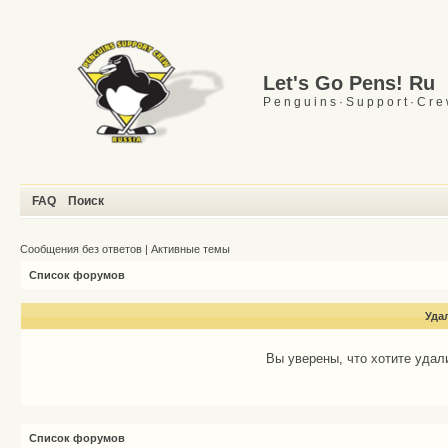
Let's Go Pens! Ru
P e n g u i n s · S u p p o r t · C r e
FAQ
Поиск
Сообщения без ответов
|
Активные темы
Список форумов
Уда
Вы уверены, что хотите уда
Список форумов