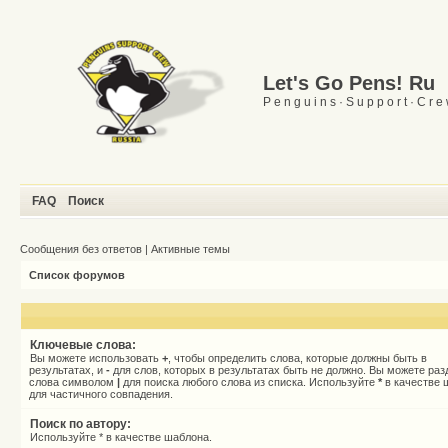
Let's Go Pens! Ru
P e n g u i n s · S u p p o r t · C r e
FAQ
Поиск
Сообщения без ответов
|
Активные темы
Список форумов
Ключевые слова:
Вы можете использовать
+
, чтобы определить слова, которые должны быть в
результатах, и
-
для слов, которых в результатах быть не должно. Вы можете раз
слова символом
|
для поиска любого слова из списка. Используйте
*
в качестве 
для частичного совпадения.
Поиск по автору:
Используйте * в качестве шаблона.