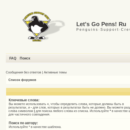
Let's Go Pens! Ru
P e n g u i n s · S u p p o r t · C r e
FAQ
Поиск
Сообщения без ответов
|
Активные темы
Список форумов
Ключевые слова:
Вы можете использовать
+
, чтобы определить слова, которые должны быть в
результатах, и
-
для слов, которых в результатах быть не должно. Вы можете раз
слова символом
|
для поиска любого слова из списка. Используйте
*
в качестве 
для частичного совпадения.
Поиск по автору:
Используйте * в качестве шаблона.