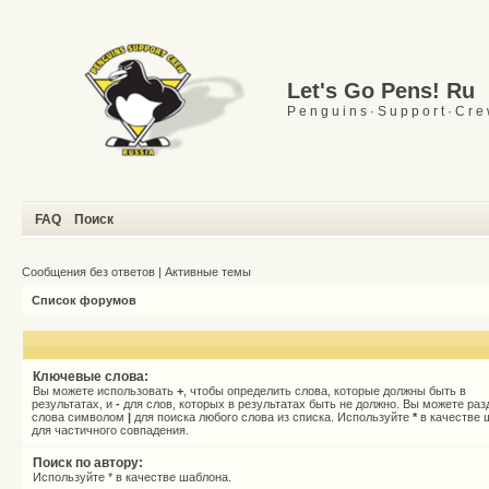
Let's Go Pens! Ru
P e n g u i n s · S u p p o r t · C r e
FAQ
Поиск
Сообщения без ответов
|
Активные темы
Список форумов
Ключевые слова:
Вы можете использовать
+
, чтобы определить слова, которые должны быть в
результатах, и
-
для слов, которых в результатах быть не должно. Вы можете раз
слова символом
|
для поиска любого слова из списка. Используйте
*
в качестве 
для частичного совпадения.
Поиск по автору:
Используйте * в качестве шаблона.