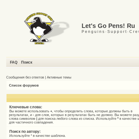
Let's Go Pens! Ru
P e n g u i n s · S u p p o r t · C r e
FAQ
Поиск
Сообщения без ответов
|
Активные темы
Список форумов
Ключевые слова:
Вы можете использовать
+
, чтобы определить слова, которые должны быть в
результатах, и
-
для слов, которых в результатах быть не должно. Вы можете раз
слова символом
|
для поиска любого слова из списка. Используйте
*
в качестве 
для частичного совпадения.
Поиск по автору:
Используйте * в качестве шаблона.