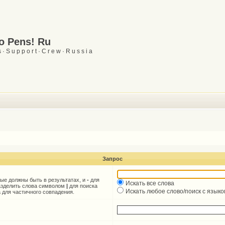
Go Pens! Ru
 · S u p p o r t · C r e w · R u s s i a
Запрос
рые должны быть в результатах, и
-
для
Искать все слова
разделить слова символом
|
для поиска
Искать любое слово/поиск с язык
 для частичного совпадения.