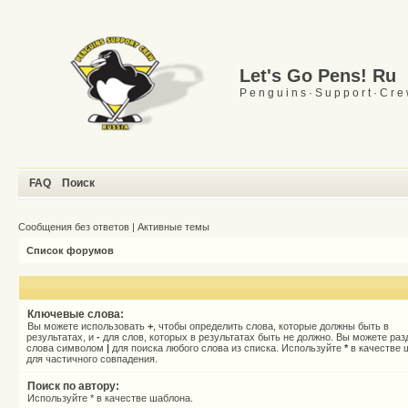
Let's Go Pens! Ru
P e n g u i n s · S u p p o r t · C r e
FAQ
Поиск
Сообщения без ответов
|
Активные темы
Список форумов
Ключевые слова:
Вы можете использовать
+
, чтобы определить слова, которые должны быть в
результатах, и
-
для слов, которых в результатах быть не должно. Вы можете раз
слова символом
|
для поиска любого слова из списка. Используйте
*
в качестве 
для частичного совпадения.
Поиск по автору:
Используйте * в качестве шаблона.