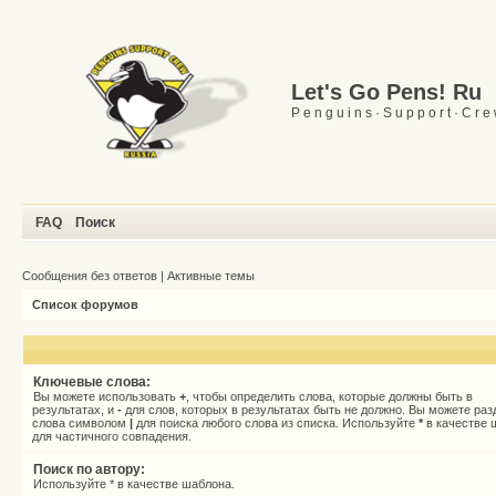
Let's Go Pens! Ru
P e n g u i n s · S u p p o r t · C r e
FAQ
Поиск
Сообщения без ответов
|
Активные темы
Список форумов
Ключевые слова:
Вы можете использовать
+
, чтобы определить слова, которые должны быть в
результатах, и
-
для слов, которых в результатах быть не должно. Вы можете раз
слова символом
|
для поиска любого слова из списка. Используйте
*
в качестве 
для частичного совпадения.
Поиск по автору:
Используйте * в качестве шаблона.