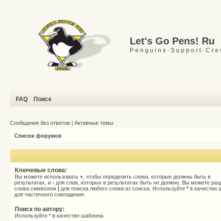
Let's Go Pens! Ru
P e n g u i n s · S u p p o r t · C r e
FAQ
Поиск
Сообщения без ответов
|
Активные темы
Список форумов
Ключевые слова:
Вы можете использовать
+
, чтобы определить слова, которые должны быть в
результатах, и
-
для слов, которых в результатах быть не должно. Вы можете раз
слова символом
|
для поиска любого слова из списка. Используйте
*
в качестве 
для частичного совпадения.
Поиск по автору:
Используйте * в качестве шаблона.