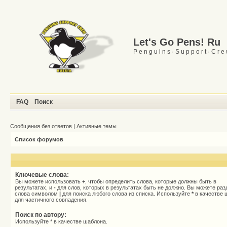
Let's Go Pens! Ru
P e n g u i n s · S u p p o r t · C r e
FAQ
Поиск
Сообщения без ответов
|
Активные темы
Список форумов
Ключевые слова:
Вы можете использовать
+
, чтобы определить слова, которые должны быть в
результатах, и
-
для слов, которых в результатах быть не должно. Вы можете раз
слова символом
|
для поиска любого слова из списка. Используйте
*
в качестве 
для частичного совпадения.
Поиск по автору:
Используйте * в качестве шаблона.