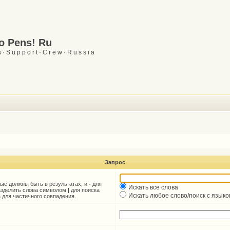
Go Pens! Ru
 · S u p p o r t · C r e w · R u s s i a
Запрос
рые должны быть в результатах, и
-
для
Искать все слова
разделить слова символом
|
для поиска
Искать любое слово/поиск с язык
 для частичного совпадения.