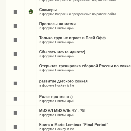
в форуме
Вопросы и предложения по работе сайта
Спамеры
в форуме
Вопросы и предложения по работе сайта
Прогнозы на матчи
в форуме
Пингвинарий
Только труп не играет в Плей Офф
в форуме
Пингвинарий
Сбылась мечта идиота:)
в форуме
Пингвинарий
Открытая тренировка сборной России по хокк
в форуме
Пингвинарий
развитие детского хоккея
в форуме
Hockey is life
Ролег про меня :)
в форуме
Пингвинарий
МИХАЛ МИХАЛЫЧУ - 75!
в форуме
Пингвинарий
Книга о Mario Lemieux "Final Period"
в форуме
Hockey is life