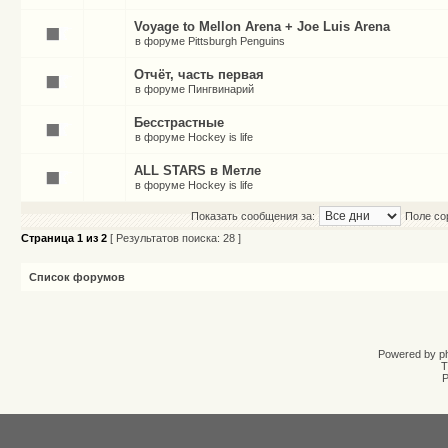
Voyage to Mellon Arena + Joe Luis Arena
в форуме
Pittsburgh Penguins
Отчёт, часть первая
в форуме
Пингвинарий
Бесстрастные
в форуме
Hockey is life
ALL STARS в Метле
в форуме
Hockey is life
Показать сообщения за:
Поле со
Страница
1
из
2
[ Результатов поиска: 28 ]
Список форумов
Powered by
p
T
Р