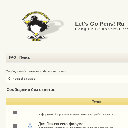
Let's Go Pens! Ru
P e n g u i n s · S u p p o r t · C r e
FAQ
Поиск
Сообщения без ответов
|
Активные темы
Список форумов
Сообщения без ответов
Темы
.
в форуме
Вопросы и предложения по работе сайта
Для Jesusа сего форума.