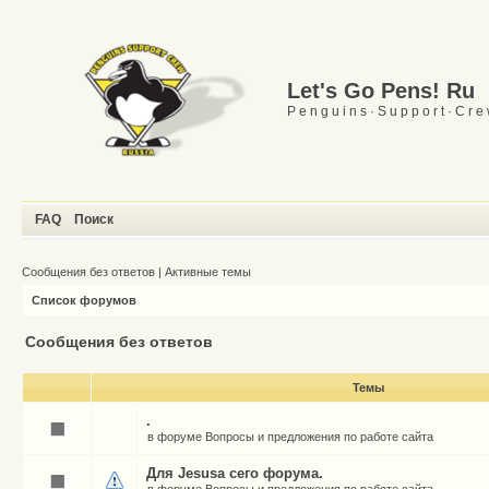
Let's Go Pens! Ru
P e n g u i n s · S u p p o r t · C r e
FAQ
Поиск
Сообщения без ответов
|
Активные темы
Список форумов
Сообщения без ответов
Темы
.
в форуме
Вопросы и предложения по работе сайта
Для Jesusа сего форума.