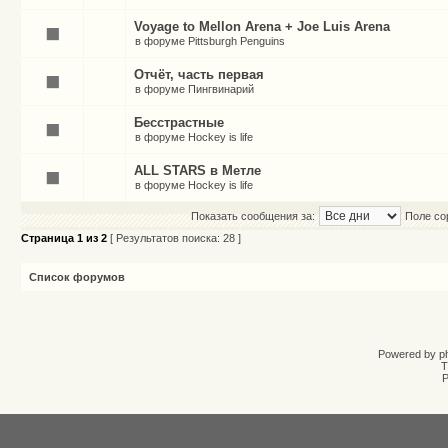
Voyage to Mellon Arena + Joe Luis Arena
в форуме
Pittsburgh Penguins
Отчёт, часть первая
в форуме
Пингвинарий
Бесстрастные
в форуме
Hockey is life
ALL STARS в Метле
в форуме
Hockey is life
Показать сообщения за:
Поле со
Страница
1
из
2
[ Результатов поиска: 28 ]
Список форумов
Powered by
p
T
Р