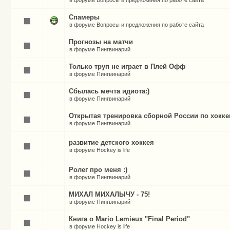
в форуме
Вопросы и предложения по работе сайта
Спамеры
в форуме
Вопросы и предложения по работе сайта
Прогнозы на матчи
в форуме
Пингвинарий
Только труп не играет в Плей Офф
в форуме
Пингвинарий
Сбылась мечта идиота:)
в форуме
Пингвинарий
Открытая тренировка сборной России по хокк
в форуме
Пингвинарий
развитие детского хоккея
в форуме
Hockey is life
Ролег про меня :)
в форуме
Пингвинарий
МИХАЛ МИХАЛЫЧУ - 75!
в форуме
Пингвинарий
Книга о Mario Lemieux "Final Period"
в форуме
Hockey is life