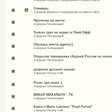
в форуме
Вопросы и предложения по работе сайта
Спамеры
в форуме
Вопросы и предложения по работе сайта
Прогнозы на матчи
в форуме
Пингвинарий
Только труп не играет в Плей Офф
в форуме
Пингвинарий
Сбылась мечта идиота:)
в форуме
Пингвинарий
Открытая тренировка сборной России по хокк
в форуме
Пингвинарий
развитие детского хоккея
в форуме
Hockey is life
Ролег про меня :)
в форуме
Пингвинарий
МИХАЛ МИХАЛЫЧУ - 75!
в форуме
Пингвинарий
Книга о Mario Lemieux "Final Period"
в форуме
Hockey is life