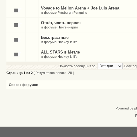
Voyage to Mellon Arena + Joe Luis Arena
в форуме
Pittsburgh Penguins
Отчёт, часть первая
в форуме
Пингвинарий
Бесстрастные
в форуме
Hockey is life
ALL STARS в Метле
в форуме
Hockey is life
Показать сообщения за:
Поле со
Страница
1
из
2
[ Результатов поиска: 28 ]
Список форумов
Powered by
p
T
Р