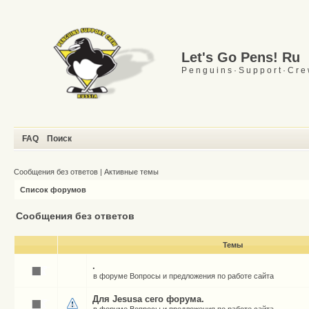
Let's Go Pens! Ru
P e n g u i n s · S u p p o r t · C r e
FAQ
Поиск
Сообщения без ответов
|
Активные темы
Список форумов
Сообщения без ответов
Темы
.
в форуме
Вопросы и предложения по работе сайта
Для Jesusа сего форума.