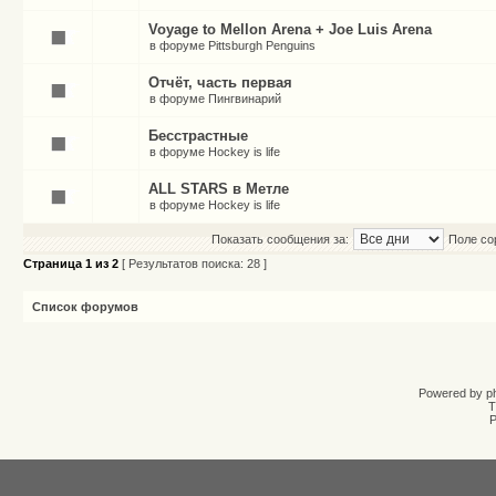
Voyage to Mellon Arena + Joe Luis Arena
в форуме
Pittsburgh Penguins
Отчёт, часть первая
в форуме
Пингвинарий
Бесстрастные
в форуме
Hockey is life
ALL STARS в Метле
в форуме
Hockey is life
Показать сообщения за:
Поле со
Страница
1
из
2
[ Результатов поиска: 28 ]
Список форумов
Powered by
p
T
Р