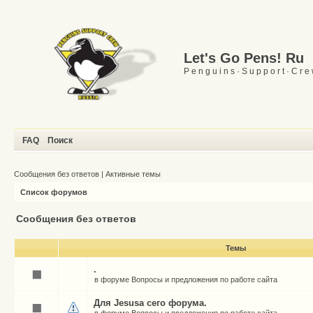
Let's Go Pens! Ru
P e n g u i n s · S u p p o r t · C r e
FAQ
Поиск
Сообщения без ответов
|
Активные темы
Список форумов
Сообщения без ответов
Темы
.
в форуме
Вопросы и предложения по работе сайта
Для Jesusа сего форума.