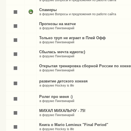
в форуме
Вопросы и предложения по работе сайта
Спамеры
в форуме
Вопросы и предложения по работе сайта
Прогнозы на матчи
в форуме
Пингвинарий
Только труп не играет в Плей Офф
в форуме
Пингвинарий
Сбылась мечта идиота:)
в форуме
Пингвинарий
Открытая тренировка сборной России по хокк
в форуме
Пингвинарий
развитие детского хоккея
в форуме
Hockey is life
Ролег про меня :)
в форуме
Пингвинарий
МИХАЛ МИХАЛЫЧУ - 75!
в форуме
Пингвинарий
Книга о Mario Lemieux "Final Period"
в форуме
Hockey is life