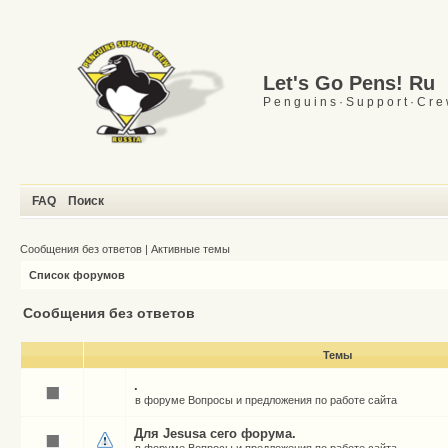
Let's Go Pens! Ru
P e n g u i n s · S u p p o r t · C r e
FAQ
Поиск
Сообщения без ответов
|
Активные темы
Список форумов
Сообщения без ответов
Темы
.
в форуме
Вопросы и предложения по работе сайта
Для Jesusа сего форума.