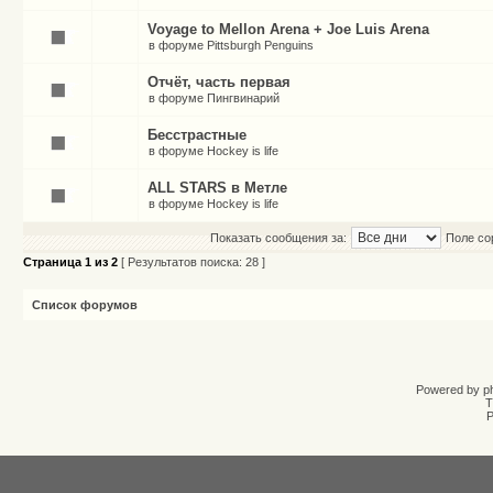
Voyage to Mellon Arena + Joe Luis Arena
в форуме
Pittsburgh Penguins
Отчёт, часть первая
в форуме
Пингвинарий
Бесстрастные
в форуме
Hockey is life
ALL STARS в Метле
в форуме
Hockey is life
Показать сообщения за:
Поле со
Страница
1
из
2
[ Результатов поиска: 28 ]
Список форумов
Powered by
p
T
Р