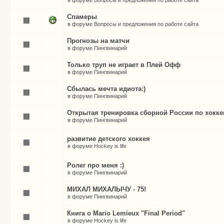
в форуме
Вопросы и предложения по работе сайта
Спамеры
в форуме
Вопросы и предложения по работе сайта
Прогнозы на матчи
в форуме
Пингвинарий
Только труп не играет в Плей Офф
в форуме
Пингвинарий
Сбылась мечта идиота:)
в форуме
Пингвинарий
Открытая тренировка сборной России по хокк
в форуме
Пингвинарий
развитие детского хоккея
в форуме
Hockey is life
Ролег про меня :)
в форуме
Пингвинарий
МИХАЛ МИХАЛЫЧУ - 75!
в форуме
Пингвинарий
Книга о Mario Lemieux "Final Period"
в форуме
Hockey is life