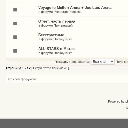
Voyage to Mellon Arena + Joe Luis Arena
в форуме
Pittsburgh Penguins
Отчёт, часть первая
в форуме
Пингвинарий
Бесстрастные
в форуме
Hockey is life
ALL STARS в Метле
в форуме
Hockey is life
Показать сообщения за:
Поле со
Страница
1
из
2
[ Результатов поиска: 28 ]
Список форумов
Powered by
p
T
Р