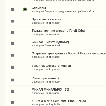
в форуме
Вопросы и предложения по работе сайта
Спамеры
в форуме
Вопросы и предложения по работе сайта
Прогнозы на матчи
в форуме
Пингвинарий
Только труп не играет в Плей Офф
в форуме
Пингвинарий
Сбылась мечта идиота:)
в форуме
Пингвинарий
Открытая тренировка сборной России по хокк
в форуме
Пингвинарий
развитие детского хоккея
в форуме
Hockey is life
Ролег про меня :)
в форуме
Пингвинарий
МИХАЛ МИХАЛЫЧУ - 75!
в форуме
Пингвинарий
Книга о Mario Lemieux "Final Period"
в форуме
Hockey is life