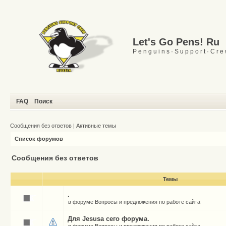
Let's Go Pens! Ru
P e n g u i n s · S u p p o r t · C r e
FAQ
Поиск
Сообщения без ответов
|
Активные темы
Список форумов
Сообщения без ответов
Темы
.
в форуме
Вопросы и предложения по работе сайта
Для Jesusа сего форума.