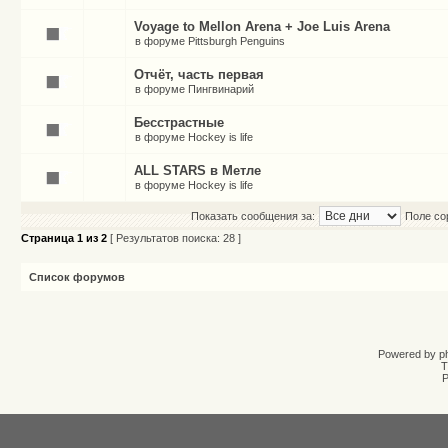
Voyage to Mellon Arena + Joe Luis Arena
в форуме
Pittsburgh Penguins
Отчёт, часть первая
в форуме
Пингвинарий
Бесстрастные
в форуме
Hockey is life
ALL STARS в Метле
в форуме
Hockey is life
Показать сообщения за:
Поле со
Страница
1
из
2
[ Результатов поиска: 28 ]
Список форумов
Powered by
p
T
Р