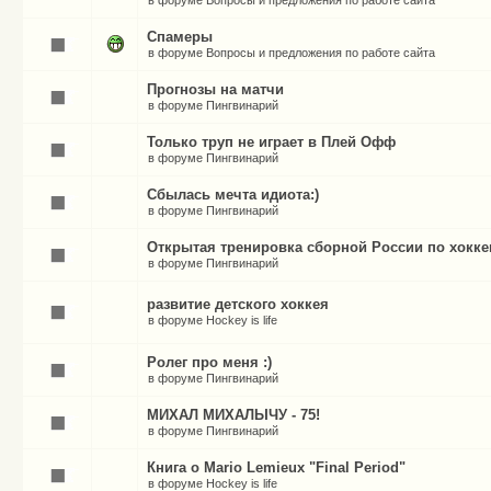
в форуме
Вопросы и предложения по работе сайта
Спамеры
в форуме
Вопросы и предложения по работе сайта
Прогнозы на матчи
в форуме
Пингвинарий
Только труп не играет в Плей Офф
в форуме
Пингвинарий
Сбылась мечта идиота:)
в форуме
Пингвинарий
Открытая тренировка сборной России по хокк
в форуме
Пингвинарий
развитие детского хоккея
в форуме
Hockey is life
Ролег про меня :)
в форуме
Пингвинарий
МИХАЛ МИХАЛЫЧУ - 75!
в форуме
Пингвинарий
Книга о Mario Lemieux "Final Period"
в форуме
Hockey is life