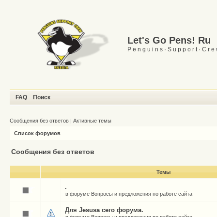
Let's Go Pens! Ru
P e n g u i n s · S u p p o r t · C r e
FAQ
Поиск
Сообщения без ответов
|
Активные темы
Список форумов
Сообщения без ответов
Темы
.
в форуме
Вопросы и предложения по работе сайта
Для Jesusа сего форума.