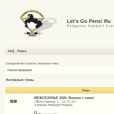
Let's Go Pens! Ru
P e n g u i n s · S u p p o r t · C r e
FAQ
Поиск
Сообщения без ответов
|
Активные темы
Список форумов
Активные темы
Темы
МЕЖСЕЗОНЬЕ 2026: Малкин с нами!
[
На страницу:
1
...
12
,
13
,
14
]
в форуме
Pittsburgh Penguins