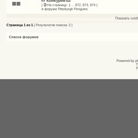
Конкуренты
[
На страницу:
1
...
872
,
873
,
874
]
в форуме
Pittsburgh Penguins
Показать сооб
Страница
1
из
1
[ Результатов поиска: 2 ]
Список форумов
Powered by
p
T
Р