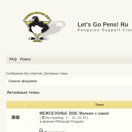
Let's Go Pens! Ru
P e n g u i n s · S u p p o r t · C r e
FAQ
Поиск
Сообщения без ответов
|
Активные темы
Список форумов
Активные темы
Темы
МЕЖСЕЗОНЬЕ 2026: Малкин с нами!
[
На страницу:
1
...
12
,
13
,
14
]
в форуме
Pittsburgh Penguins