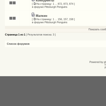
Конкуренты
[
На страницу:
1
...
872
,
873
,
874
]
в форуме
Pittsburgh Penguins
Малкин
[
На страницу:
1
...
156
,
157
,
158
]
в форуме
Pittsburgh Penguins
Показать сооб
Страница
1
из
1
[ Результатов поиска: 3 ]
Список форумов
Powered by
p
T
Р