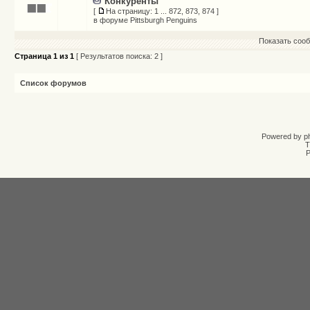
Конкуренты
[
На страницу:
1
...
872
,
873
,
874
]
в форуме
Pittsburgh Penguins
Показать сооб
Страница
1
из
1
[ Результатов поиска: 2 ]
Список форумов
Powered by
p
T
Р