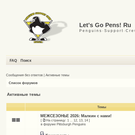
Let's Go Pens! Ru
P e n g u i n s · S u p p o r t · C r e
FAQ
Поиск
Сообщения без ответов
|
Активные темы
Список форумов
Активные темы
Темы
МЕЖСЕЗОНЬЕ 2026: Малкин с нами!
[
На страницу:
1
...
12
,
13
,
14
]
в форуме
Pittsburgh Penguins